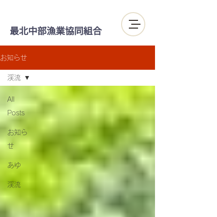
最北中部漁業協同組合
お知らせ
渓流
All
Posts
お知ら
せ
あゆ
渓流